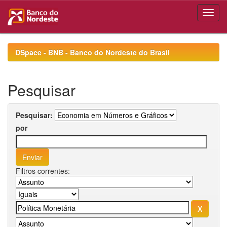
Skip
navigation
DSpace - BNB - Banco do Nordeste do Brasil
Pesquisar
Pesquisar:
por
Filtros correntes: