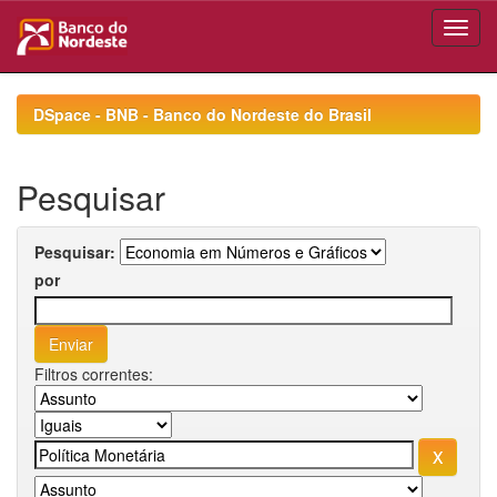
Skip
navigation
DSpace - BNB - Banco do Nordeste do Brasil
Pesquisar
Pesquisar:
por
Filtros correntes: