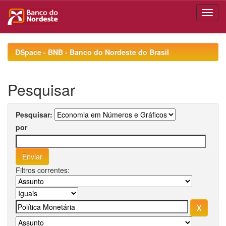
Skip
navigation
DSpace - BNB - Banco do Nordeste do Brasil
Pesquisar
Pesquisar:
por
Filtros correntes: