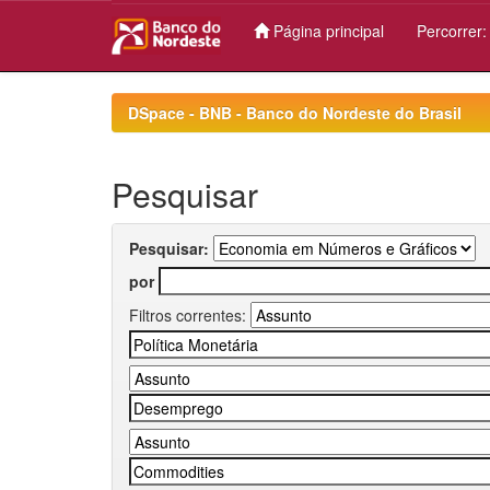
Página principal
Percorrer
Skip
navigation
DSpace - BNB - Banco do Nordeste do Brasil
Pesquisar
Pesquisar:
por
Filtros correntes: