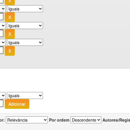
or:
Por ordem
Autores/Regi