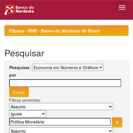
Skip
navigation
DSpace - BNB - Banco do Nordeste do Brasil
Pesquisar
Pesquisar:
por
Filtros correntes: