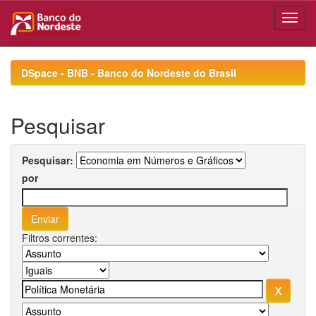
Skip
navigation
DSpace - BNB - Banco do Nordeste do Brasil
Pesquisar
Pesquisar:
por
Filtros correntes: