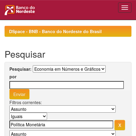
Skip
navigation
DSpace - BNB - Banco do Nordeste do Brasil
Pesquisar
Pesquisar:
por
Filtros correntes: