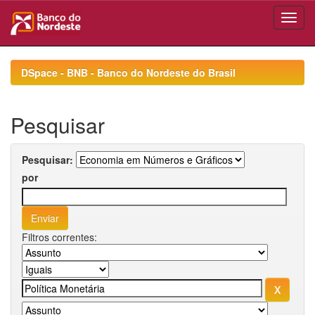
Skip
navigation
DSpace - BNB - Banco do Nordeste do Brasil
Pesquisar
Pesquisar:
por
Filtros correntes: