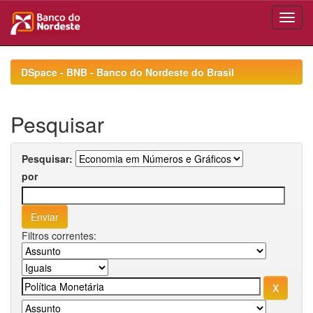
Skip
navigation
DSpace - BNB - Banco do Nordeste do Brasil
Pesquisar
Pesquisar:
por
Filtros correntes: