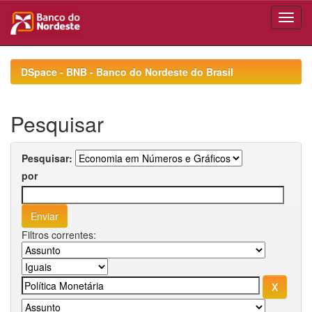
Skip
navigation
DSpace - BNB - Banco do Nordeste do Brasil
Pesquisar
Pesquisar:
por
Filtros correntes: