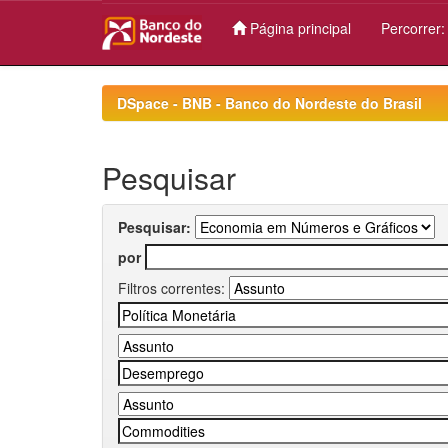
Página principal
Percorrer
Skip
navigation
DSpace - BNB - Banco do Nordeste do Brasil
Pesquisar
Pesquisar:
por
Filtros correntes: