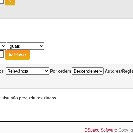
or:
Por ordem
Autores/Regi
quisa não produziu resultados.
DSpace Software
Copyrig