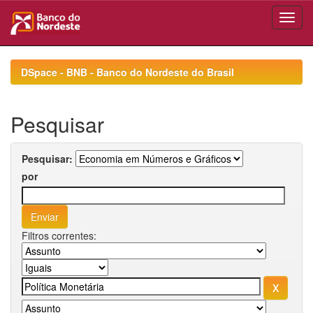
Skip
navigation
DSpace - BNB - Banco do Nordeste do Brasil
Pesquisar
Pesquisar:
por
Filtros correntes: