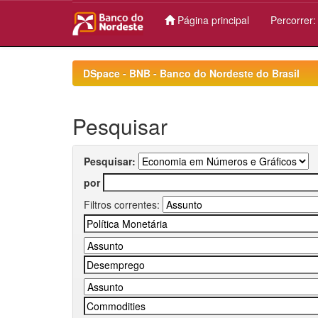
Página principal
Percorrer
Skip
navigation
DSpace - BNB - Banco do Nordeste do Brasil
Pesquisar
Pesquisar:
por
Filtros correntes: