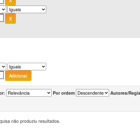
or:
Por ordem
Autores/Regi
quisa não produziu resultados.