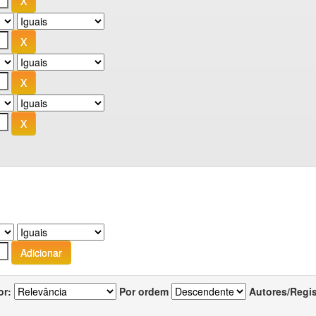
or:
Por ordem
Autores/Regi