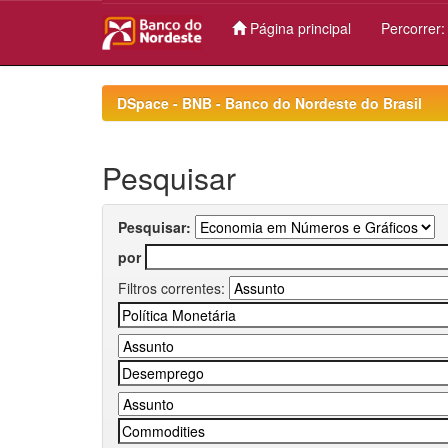
Página principal
Percorrer
Skip
navigation
DSpace - BNB - Banco do Nordeste do Brasil
Pesquisar
Pesquisar:
por
Filtros correntes: