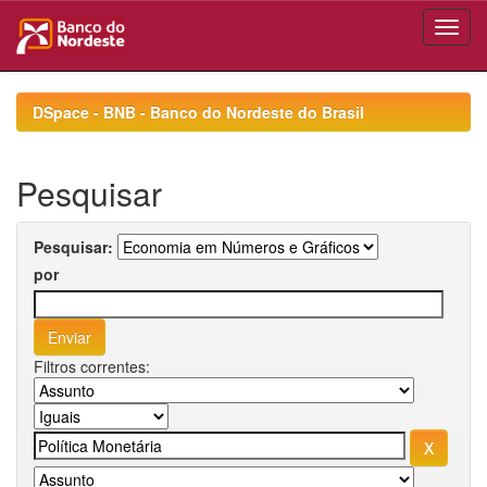
Skip
navigation
DSpace - BNB - Banco do Nordeste do Brasil
Pesquisar
Pesquisar:
por
Filtros correntes: