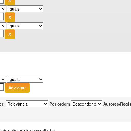
or:
Por ordem
Autores/Regi
quisa não produziu resultados.