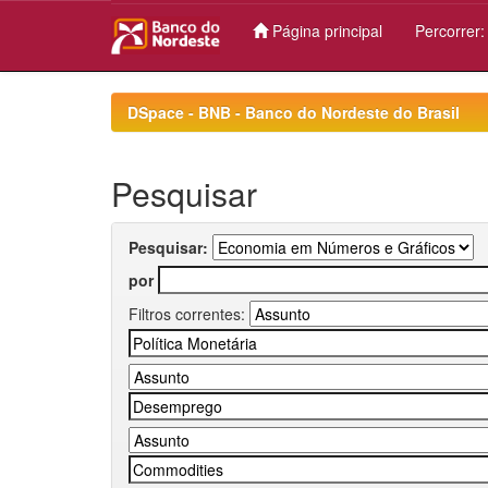
Página principal
Percorrer
Skip
navigation
DSpace - BNB - Banco do Nordeste do Brasil
Pesquisar
Pesquisar:
por
Filtros correntes: