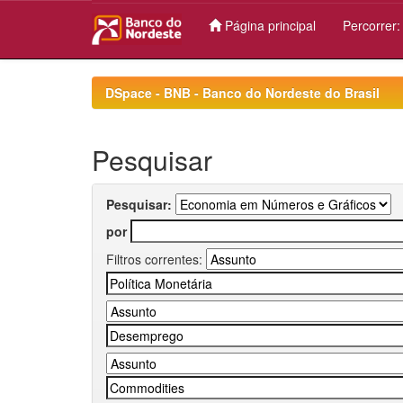
Página principal
Percorrer
Skip
navigation
DSpace - BNB - Banco do Nordeste do Brasil
Pesquisar
Pesquisar:
por
Filtros correntes: