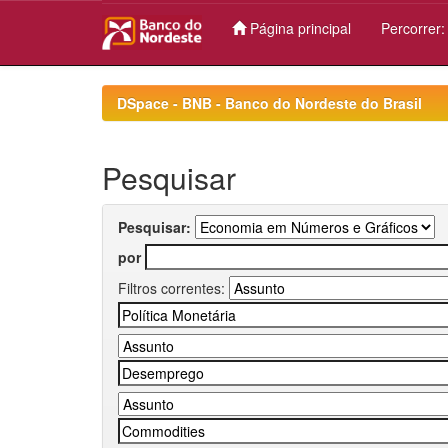
Página principal
Percorrer
Skip
navigation
DSpace - BNB - Banco do Nordeste do Brasil
Pesquisar
Pesquisar:
por
Filtros correntes: