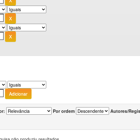
or:
Por ordem
Autores/Regi
quisa não produziu resultados.