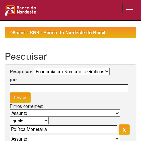
Skip
navigation
DSpace - BNB - Banco do Nordeste do Brasil
Pesquisar
Pesquisar:
por
Filtros correntes: