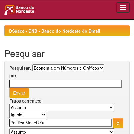
Skip
navigation
DSpace - BNB - Banco do Nordeste do Brasil
Pesquisar
Pesquisar:
por
Filtros correntes: