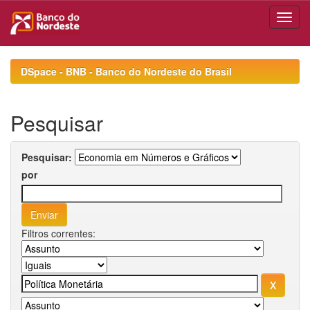
Skip
navigation
DSpace - BNB - Banco do Nordeste do Brasil
Pesquisar
Pesquisar:
por
Filtros correntes: