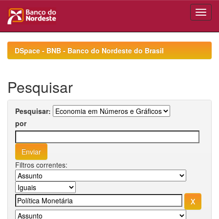
Skip
navigation
DSpace - BNB - Banco do Nordeste do Brasil
Pesquisar
Pesquisar:
por
Filtros correntes: