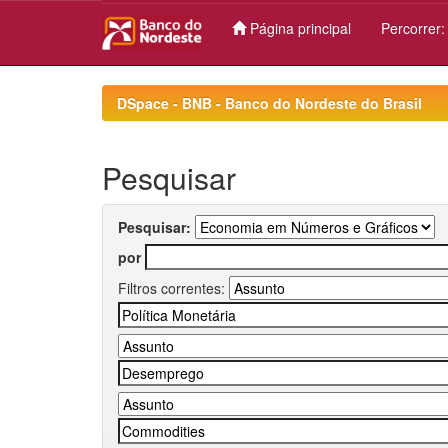
Página principal
Percorrer
Skip
navigation
DSpace - BNB - Banco do Nordeste do Brasil
Pesquisar
Pesquisar:
por
Filtros correntes: