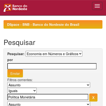
Skip
navigation
DSpace - BNB - Banco do Nordeste do Brasil
Pesquisar
Pesquisar:
por
Filtros correntes: