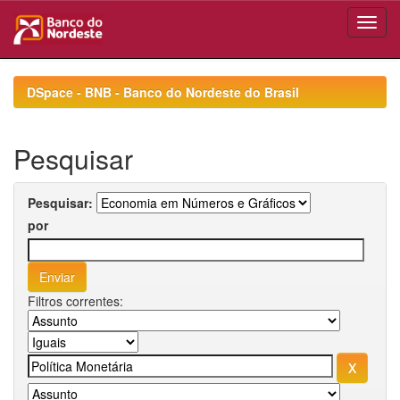
Skip
navigation
DSpace - BNB - Banco do Nordeste do Brasil
Pesquisar
Pesquisar:
por
Filtros correntes: