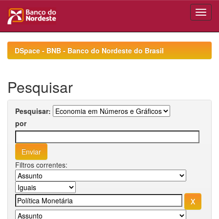
Skip
navigation
DSpace - BNB - Banco do Nordeste do Brasil
Pesquisar
Pesquisar:
por
Filtros correntes: