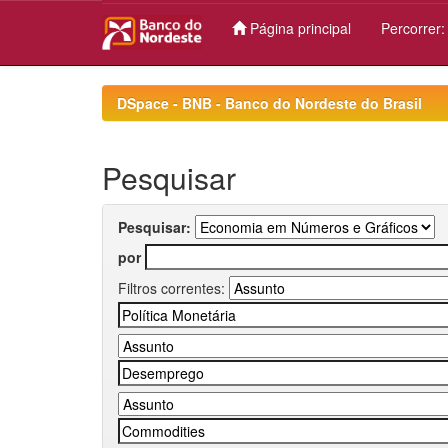
Página principal
Percorrer
Skip
navigation
DSpace - BNB - Banco do Nordeste do Brasil
Pesquisar
Pesquisar:
por
Filtros correntes: