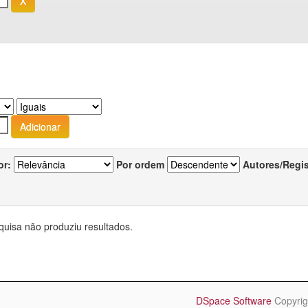
or:
Por ordem
Autores/Regi
quisa não produziu resultados.
DSpace Software
Copyrig