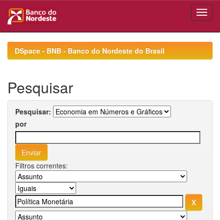
Skip
navigation
DSpace - BNB - Banco do Nordeste do Brasil
Pesquisar
Pesquisar:
por
Filtros correntes: