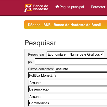
Página principal
Percorrer
Skip
navigation
DSpace - BNB - Banco do Nordeste do Brasil
Pesquisar
Pesquisar:
por
Filtros correntes: