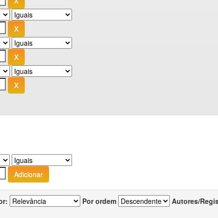
or:
Por ordem
Autores/Regi