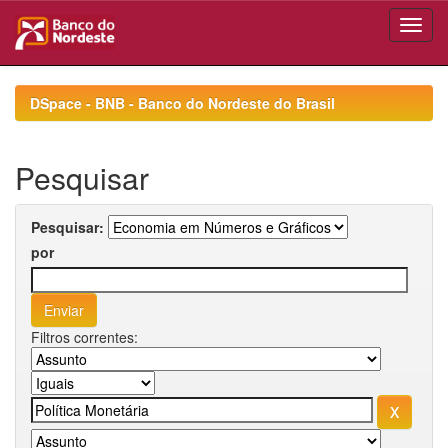
Skip
navigation
DSpace - BNB - Banco do Nordeste do Brasil
Pesquisar
Pesquisar:
por
Filtros correntes: