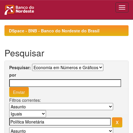
Skip
navigation
DSpace - BNB - Banco do Nordeste do Brasil
Pesquisar
Pesquisar:
por
Filtros correntes: