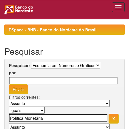
Skip
navigation
DSpace - BNB - Banco do Nordeste do Brasil
Pesquisar
Pesquisar:
por
Filtros correntes: