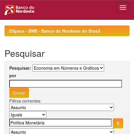
Skip
navigation
DSpace - BNB - Banco do Nordeste do Brasil
Pesquisar
Pesquisar:
por
Filtros correntes: