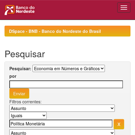
Skip
navigation
DSpace - BNB - Banco do Nordeste do Brasil
Pesquisar
Pesquisar:
por
Filtros correntes: