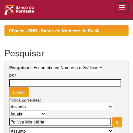
Skip
navigation
DSpace - BNB - Banco do Nordeste do Brasil
Pesquisar
Pesquisar:
por
Filtros correntes: