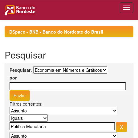
Skip
navigation
DSpace - BNB - Banco do Nordeste do Brasil
Pesquisar
Pesquisar:
por
Filtros correntes: