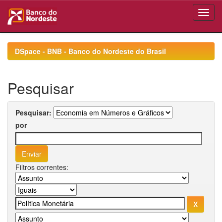
Skip
navigation
DSpace - BNB - Banco do Nordeste do Brasil
Pesquisar
Pesquisar:
por
Filtros correntes: