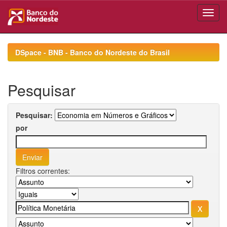
Skip
navigation
DSpace - BNB - Banco do Nordeste do Brasil
Pesquisar
Pesquisar:
por
Filtros correntes: