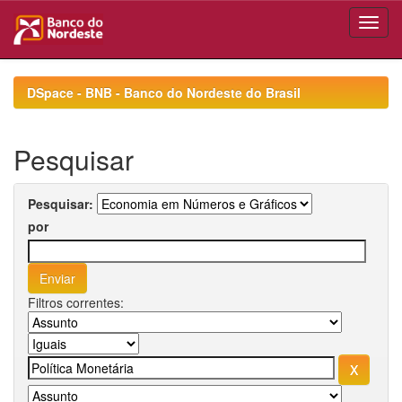
Skip
navigation
DSpace - BNB - Banco do Nordeste do Brasil
Pesquisar
Pesquisar:
por
Filtros correntes: