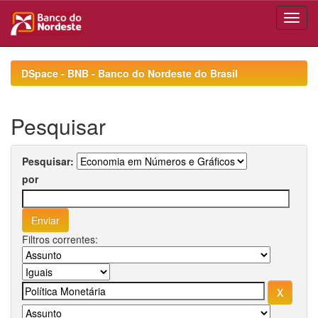
Skip
navigation
DSpace - BNB - Banco do Nordeste do Brasil
Pesquisar
Pesquisar:
por
Filtros correntes: