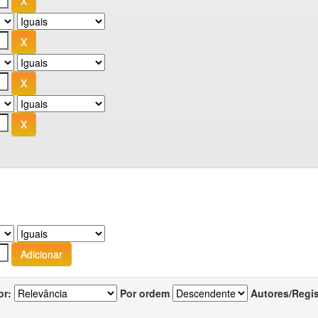
or:
Por ordem
Autores/Regi