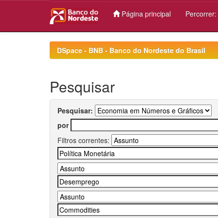
Página principal
Percorrer
Skip
navigation
DSpace - BNB - Banco do Nordeste do Brasil
Pesquisar
Pesquisar:
por
Filtros correntes: