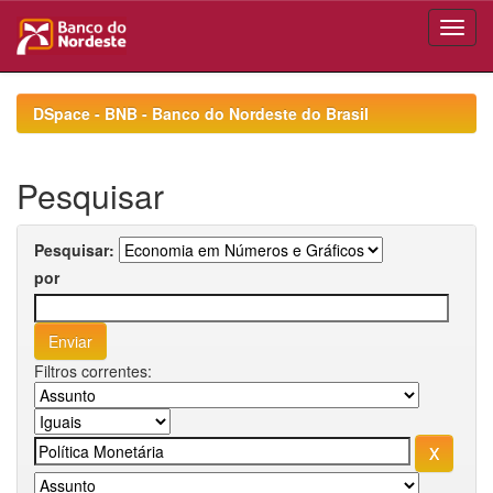
Skip
navigation
DSpace - BNB - Banco do Nordeste do Brasil
Pesquisar
Pesquisar:
por
Filtros correntes: