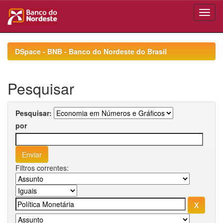
Skip
navigation
DSpace - BNB - Banco do Nordeste do Brasil
Pesquisar
Pesquisar:
por
Filtros correntes: