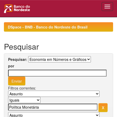
Skip
navigation
DSpace - BNB - Banco do Nordeste do Brasil
Pesquisar
Pesquisar:
por
Filtros correntes: