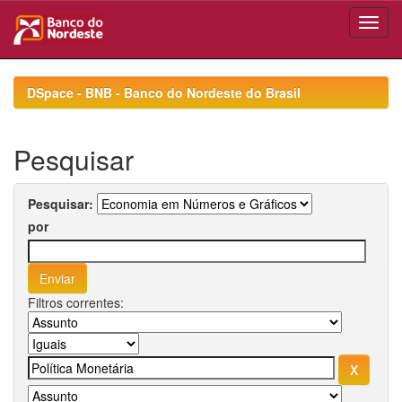
Skip
navigation
DSpace - BNB - Banco do Nordeste do Brasil
Pesquisar
Pesquisar:
por
Filtros correntes: