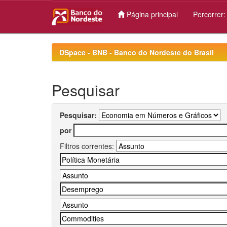
Página principal
Percorrer
Skip
navigation
DSpace - BNB - Banco do Nordeste do Brasil
Pesquisar
Pesquisar:
por
Filtros correntes: