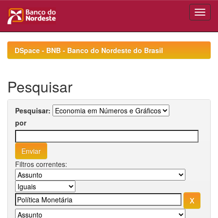
Skip
navigation
DSpace - BNB - Banco do Nordeste do Brasil
Pesquisar
Pesquisar:
por
Filtros correntes: