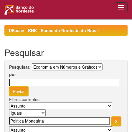
Skip
navigation
DSpace - BNB - Banco do Nordeste do Brasil
Pesquisar
Pesquisar:
por
Filtros correntes: