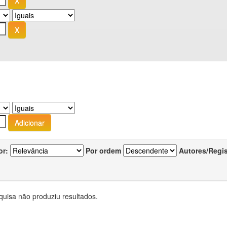
or:
Por ordem
Autores/Regi
quisa não produziu resultados.