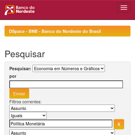
Skip
navigation
DSpace - BNB - Banco do Nordeste do Brasil
Pesquisar
Pesquisar:
por
Filtros correntes: